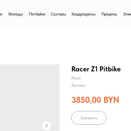
+
еды
Питбайки
Скутеры
Квадроциклы
Прицепы
Электро
+
Racer Z1 Pitbike
Racer
Артикул:
3850,00
BYN
Заказать