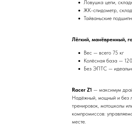
Ловушка цепи, скла
ЖК-спидометр, склад
Тайваньские подшипн
Лёгкий, манёвренный, г
Вес — всего 75 кг
Колёсная база — 120
Без ЭПТС — идеально
Racer Z1
— максимум драй
Надёжный, мощный и без л
тренировок, мотошколы ил
компромиссов: управляемо
месте.