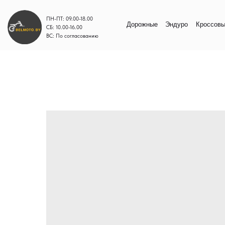
ПН-ПТ: 09.00-18.00
Дорожные
Эндуро
Кроссовые
Моп
СБ: 10.00-16.00
ВС: По согласованию