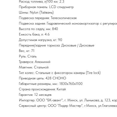
Расход топлива, л/100 км: 2.3
Приборная панель: LCD спидометр
Шины: Nylon (Тайвань)
Подвеска передняя: Телескопическая
Подвеска задняя: Гидравлический моноамортизатор с регулиро
Высота по седлу, мм: 840
Емкость бака, л: 4.6
Допустимая нагрузка, кг: 90
Передние/задние тормоза: Дисковые / Дисковые
Вес, кг: 71
Руль: Сталь
Траверса: Алюминий
Маятник: Стальной
Тип колес: Стальные с фиксатором камеры (Tire lock)
Приводная цепь: 428 CHOHO
Габаритные размеры, мм:: 1830х760х1100
Страна происхождения: Китай
Гарантия: 12 месяцев
Импортер: ООО "БК-авант", г. Минск, ул. Лынькова, д. 123, корп
Сервисный центр: ООО "Лидер Мастер", г.Минск, ул.Глаголева,