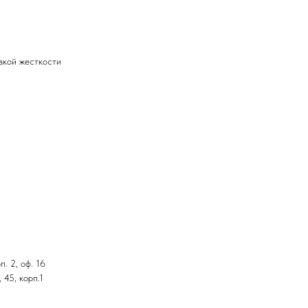
вкой жесткости
. 2, оф. 16
 45, корп.1