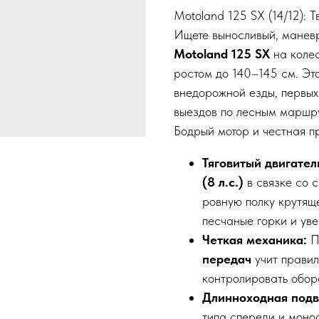
Motoland 125 SX (14/12): 
Ищете выносливый, маневр
Motoland 125 SX
на колес
ростом до 140–145 см. Эт
внедорожной езды, первых
выездов по лесным маршру
Бодрый мотор и честная п
Тяговитый двигател
(8 л.с.)
в связке со 
ровную полку крутяще
песчаные горки и уве
Четкая механика:
П
передач
учит правил
контролировать оборо
Длинноходная подв
типа спереди и моно