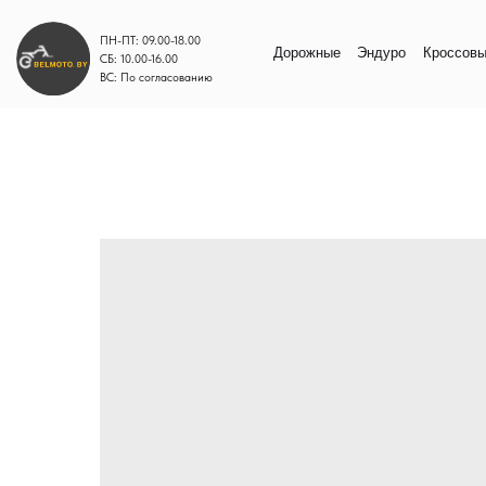
ПН-ПТ: 09.00-18.00
Дорожные
Эндуро
Кроссовые
Моп
СБ: 10.00-16.00
ВС: По согласованию