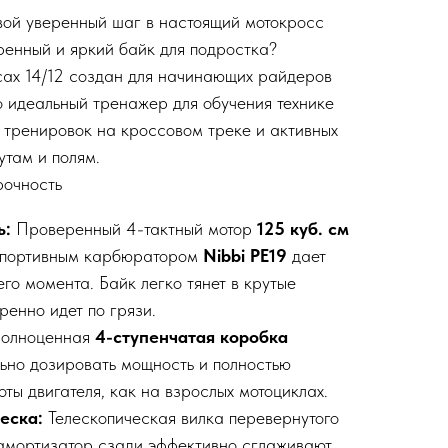
Твой уверенный шаг в настоящий мотокросс
енный и яркий байк для подростка?
ах 14/12 создан для начинающих райдеров
о идеальный тренажер для обучения технике
 тренировок на кроссовом треке и активных
там и полям.
рочность
ь:
Проверенный 4-тактный мотор
125 куб. см
спортивным карбюратором
Nibbi PE19
дает
го момента. Байк легко тянет в крутые
ренно идет по грязи.
олноценная
4-ступенчатая коробка
ьно дозировать мощность и полностью
ты двигателя, как на взрослых мотоциклах.
еска:
Телескопическая вилка перевернутого
амортизатор сзади эффективно сглаживают