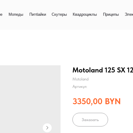
+
еды
Питбайки
Скутеры
Квадроциклы
Прицепы
Электро
+
Motoland 125 SX 12
Motoland
Артикул:
3350,00
BYN
Заказать