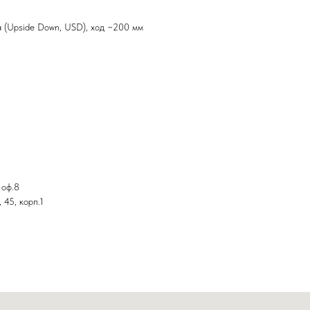
а (Upside Down, USD), ход ~200 мм
 оф.8
 45, корп.1