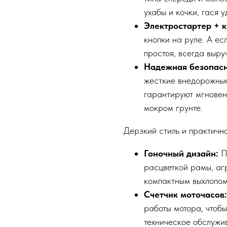
ухабы и кочки, гася 
Электростартер + к
кнопки на руле. А ес
простоя, всегда выру
Надежная безопасн
жесткие внедорожные
гарантируют мгновен
мокром грунте.
Дерзкий стиль и практичн
Гоночный дизайн:
П
расцветкой рамы, аг
компактным выхлопом
Счетчик моточасов:
работы мотора, чтоб
техническое обслужи