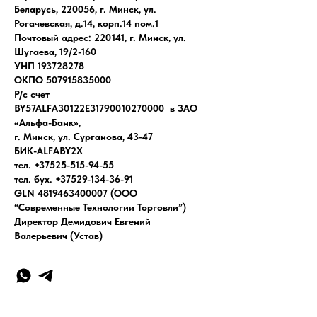
Беларусь, 220056, г. Минск, ул.
Рогачевская, д.14, корп.14 пом.1
Почтовый адрес: 220141, г. Минск, ул.
Шугаева, 19/2-160
УНП 193728278
ОКПО 507915835000
Р/с счет
BY57ALFA30122E31790010270000 в ЗАО
«Альфа-Банк»,
г. Минск, ул. Сурганова, 43-47
БИК-ALFABY2X
тел. +37525-515-94-55
тел. бух. +37529-134-36-91
GLN 4819463400007 (ООО
“Современные Технологии Торговли”)
Директор Демидович Евгений
Валерьевич (Устав)