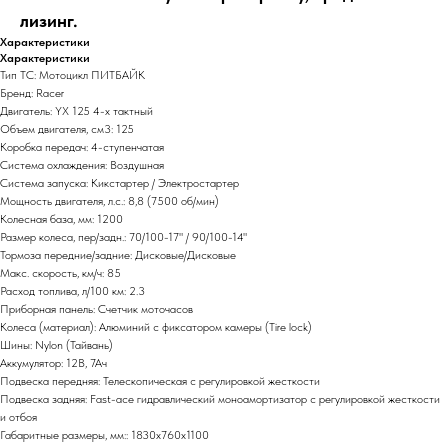
лизинг.
Характеристики
Характеристики
Тип ТС: Мотоцикл ПИТБАЙК
Бренд: Racer
Двигатель: YX 125 4-х тактный
Объем двигателя, см3: 125
Коробка передач: 4-ступенчатая
Система охлаждения: Воздушная
Система запуска: Кикстартер / Электростартер
Мощность двигателя, л.с.: 8,8 (7500 об/мин)
Колесная база, мм: 1200
Размер колеса, пер/задн.: 70/100-17" / 90/100-14"
Тормоза передние/задние: Дисковые/Дисковые
Макс. скорость, км/ч: 85
Расход топлива, л/100 км: 2.3
Приборная панель: Счетчик моточасов
Колеса (материал): Алюминий с фиксатором камеры (Tire lock)
Шины: Nylon (Тайвань)
Аккумулятор: 12В, 7Ач
Подвеска передняя: Телескопическая с регулировкой жесткости
Подвеска задняя: Fast-ace гидравлический моноамортизатор с регулировкой жесткости
и отбоя
Габаритные размеры, мм:: 1830х760х1100