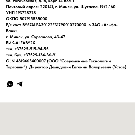
ул. Рогачевская, д.14, корп.14 пом.1
Почтовый адрес: 220141, г. Минск, ул. Шугаева, 19/2-160
УНП 193728278
ОКПО 507915835000
Р/с счет BY57ALFA30122E31790010270000 в ЗАО «Альфа-
Банк»,
г. Минск, ул. Сурганова, 43-47
БИК-ALFABY2X
тел. +37525-515-94-55
тел. бух. +37529-134-36-91
GLN 4819463400007 (ООО “Современные Технологии
Торговли”) Директор Демидович Евгений Валерьевич (Устав)