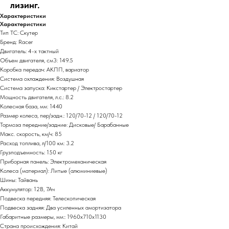
лизинг.
Характеристики
Характеристики
Тип ТС: Скутер
Бренд: Racer
Двигатель: 4-х тактный
Объем двигателя, см3: 149.5
Коробка передач: АКПП, вариатор
Система охлаждения: Воздушная
Система запуска: Кикстартер / Электростартер
Мощность двигателя, л.с.: 8.2
Колесная база, мм: 1440
Размер колеса, пер/задн.: 120/70-12 / 120/70-12
Тормоза передние/задние: Дисковые/ Барабанные
Макс. скорость, км/ч: 85
Расход топлива, л/100 км: 3.2
Грузподъемность: 150 кг
Приборная панель: Электромеханическая
Колеса (материал): Литые (алюминиевые)
Шины: Тайвань
Аккумулятор: 12В, 7Ач
Подвеска передняя: Телескопическая
Подвеска задняя: Два усиленных амортизатора
Габаритные размеры, мм:: 1960x710x1130
Страна происхождения: Китай