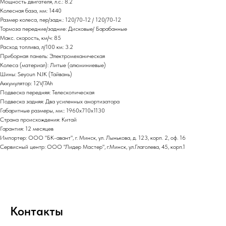
Мощность двигателя, л.с.: 8.2
Колесная база, мм: 1440
Размер колеса, пер/задн.: 120/70-12 / 120/70-12
Тормоза передние/задние: Дисковые/ Барабанные
Макс. скорость, км/ч: 85
Расход топлива, л/100 км: 3.2
Приборная панель: Электромеханическая
Колеса (материал): Литые (алюминиевые)
Шины: Seyoun NJK (Тайвань)
Аккумулятор: 12V/7Ah
Подвеска передняя: Телескопическая
Подвеска задняя: Два усиленных амортизатора
Габаритные размеры, мм:: 1960х710х1130
Страна происхождения: Китай
Гарантия: 12 месяцев
Импортер: ООО "БК-авант", г. Минск, ул. Лынькова, д. 123, корп. 2, оф. 16
Сервисный центр: ООО "Лидер Мастер", г.Минск, ул.Глаголева, 45, корп.1
Контакты