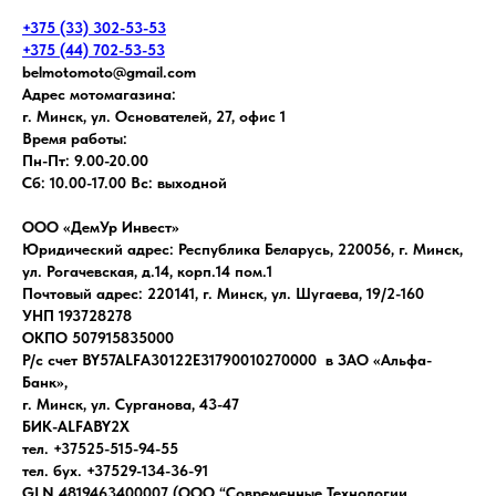
+375 (33) 302-53-53
+375 (44) 702-53-53
belmotomoto@gmail.com
Адрес мотомагазина:
г. Минск, ул. Основателей, 27, офис 1
Время работы:
Пн-Пт: 9.00-20.00
Сб: 10.00-17.00 Вс: выходной
ООО «ДемУр Инвест»
Юридический адрес: Республика Беларусь, 220056, г. Минск,
ул. Рогачевская, д.14, корп.14 пом.1
Почтовый адрес: 220141, г. Минск, ул. Шугаева, 19/2-160
УНП 193728278
ОКПО 507915835000
Р/с счет BY57ALFA30122E31790010270000 в ЗАО «Альфа-
Банк»,
г. Минск, ул. Сурганова, 43-47
БИК-ALFABY2X
тел. +37525-515-94-55
тел. бух. +37529-134-36-91
GLN 4819463400007 (ООО “Современные Технологии