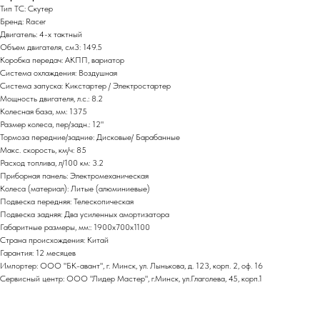
Тип ТС: Скутер
Бренд: Racer
Двигатель: 4-х тактный
Объем двигателя, см3: 149.5
Коробка передач: АКПП, вариатор
Система охлаждения: Воздушная
Система запуска: Кикстартер / Электростартер
Мощность двигателя, л.с.: 8.2
Колесная база, мм: 1375
Размер колеса, пер/задн.: 12"
Тормоза передние/задние: Дисковые/ Барабанные
Макс. скорость, км/ч: 85
Расход топлива, л/100 км: 3.2
Приборная панель: Электромеханическая
Колеса (материал): Литые (алюминиевые)
Подвеска передняя: Телескопическая
Подвеска задняя: Два усиленных амортизатора
Габаритные размеры, мм:: 1900х700х1100
Страна происхождения: Китай
Гарантия: 12 месяцев
Импортер: ООО "БК-авант", г. Минск, ул. Лынькова, д. 123, корп. 2, оф. 16
Сервисный центр: ООО "Лидер Мастер", г.Минск, ул.Глаголева, 45, корп.1