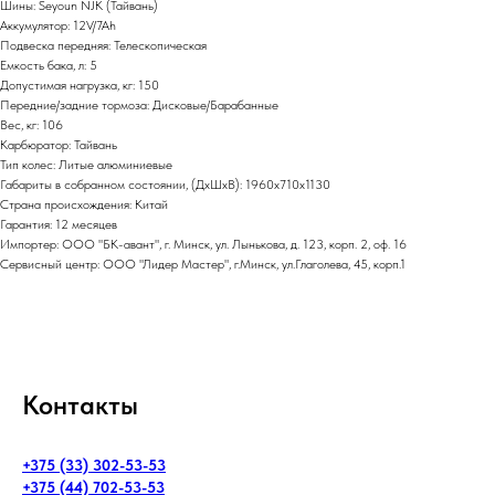
Шины: Seyoun NJK (Тайвань)
Аккумулятор: 12V/7Ah
Подвеска передняя: Телескопическая
Емкость бака, л: 5
Допустимая нагрузка, кг: 150
Передние/задние тормоза: Дисковые/Барабанные
Вес, кг: 106
Карбюратор: Тайвань
Тип колес: Литые алюминиевые
Габариты в собранном состоянии, (ДхШхВ): 1960х710х1130
Страна происхождения: Китай
Гарантия: 12 месяцев
Импортер: ООО "БК-авант", г. Минск, ул. Лынькова, д. 123, корп. 2, оф. 16
Сервисный центр: ООО "Лидер Мастер", г.Минск, ул.Глаголева, 45, корп.1
Контакты
+375 (33) 302-53-53
+375 (44) 702-53-53