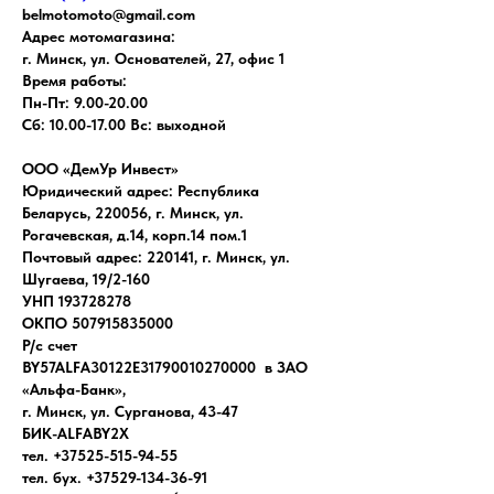
belmotomoto@gmail.com
Адрес мотомагазина:
г. Минск, ул. Основателей, 27, офис 1
Время работы:
Пн-Пт: 9.00-20.00
Сб: 10.00-17.00 Вс: выходной
ООО «ДемУр Инвест»
Юридический адрес: Республика
Беларусь, 220056, г. Минск, ул.
Рогачевская, д.14, корп.14 пом.1
Почтовый адрес: 220141, г. Минск, ул.
Шугаева, 19/2-160
УНП 193728278
ОКПО 507915835000
Р/с счет
BY57ALFA30122E31790010270000 в ЗАО
«Альфа-Банк»,
г. Минск, ул. Сурганова, 43-47
БИК-ALFABY2X
тел. +37525-515-94-55
тел. бух. +37529-134-36-91