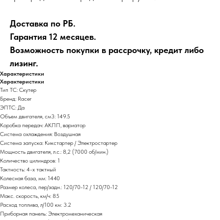
Доставка по РБ.
Гарантия 12 месяцев.
Возможность покупки в рассрочку, кредит либо
лизинг.
Характеристики
Характеристики
Тип ТС: Скутер
Бренд: Racer
ЭПТС: Да
Объем двигателя, см3: 149.5
Коробка передач: АКПП, вариатор
Система охлаждения: Воздушная
Система запуска: Кикстартер / Электростартер
Мощность двигателя, л.с.: 8,2 (7000 об/мин.)
Количество цилиндров: 1
Тактность: 4-x тактный
Колесная база, мм: 1440
Размер колеса, пер/задн.: 120/70-12 / 120/70-12
Макс. скорость, км/ч: 85
Расход топлива, л/100 км: 3.2
Приборная панель: Электромеханическая