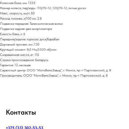
Колесная база, мм: 1335
Размер колеса, пер/задн.: 110/70-12, 120/70-12, литые диски
Макс. скорость, км/ч: 80
Расход топлива, л/100 км: 2.8
Подвеска передняя: Телескопическая вилка
Подвеска задняя: два амортизатора
Емкость бака, л: 6
Передние/задние тормоза: диск/барабан
Дорожный просвет, мм: 130
Крутящий момент: 8,0 Нм/5500 об/мин
Снаряженная масса, кг: 110
Страна происхождения: Беларусь
Гарантия: 12 месяцев
Сервисный центр: ООО "МотоВелоЗавод", г. Минск, пр-т Партизанский, д. 8
Производитель: ООО "МотоВелоЗавод", г. Минск, пр-т Партизанский, д. 8
Контакты
+375 (33) 302-53-53