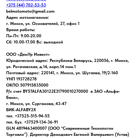
+375 (44) 702-53-53
belmotomoto@gmail.com
Адрес мотомагазина:
г. Минск, ул. Основателей, 27, офис 1
Время работы:
Пн-Пт: 9.00-20.00
Сб: 10.00-17.00 Вс: выходной
ООО «ДемУр Инвест»
Юридический адрес: Республика Беларусь, 220056, г. Минск,
ул. Рогачевская, д.14, корп.14 пом.1
Почтовый адрес: 220141, г. Минск, ул. Шугаева, 19/2-160
УНП 193728278
ОКПО 507915835000
Р/с счет BY57ALFA30122E31790010270000 в ЗАО «Альфа-
Банк»,
г. Минск, ул. Сурганова, 43-47
БИК-ALFABY2X
тел. +37525-515-94-55
тел. бух. +37529-134-36-91
GLN 4819463400007 (ООО “Современные Технологии
Торговли”) Директор Демидович Евгений Валерьевич (Устав)