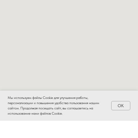
Мы используем файлы Cookie для улучшения работы,
персонализации и повышения удобства пользования нашим
OK
Заказать
сайтом. Продолжая посещать сайт, вы соглашаетесь на
использование нами файлов Cookie.