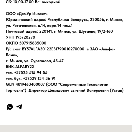
Сб: 10.00-17.00 Вс: выходной
ООО «ДемУр Инвест»
Юридический адрес: Республика Беларусь, 220056, г. Минск,
ул. Рогачевская, д.14, корп.14 пом.1
Почтовый адрес: 220141, г. Минск, ул. Шугаева, 19/2-160
УНП 193728278
ОКПО 507915835000
Р/с счет BY57ALFA30122E31790010270000 в ЗАО «Альфа-
Банк»,
г. Минск, ул. Сурганова, 43-47
БИК-ALFABY2X
тел. +37525-515-94-55
тел. бух. +37529-134-36-91
GLN 4819463400007 (ООО “Современные Технологии
Торговли”) Директор Демидович Евгений Валерьевич (Устав)