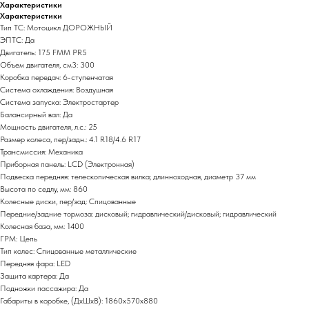
Характеристики
Характеристики
Тип ТС: Мотоцикл ДОРОЖНЫЙ
ЭПТС: Да
Двигатель: 175 FMM PR5
Объем двигателя, см3: 300
Коробка передач: 6-ступенчатая
Система охлаждения: Воздушная
Система запуска: Электростартер
Балансирный вал: Да
Мощность двигателя, л.с.: 25
Размер колеса, пер/задн.: 4.1 R18/4.6 R17
Трансмиссия: Механика
Приборная панель: LCD (Электронная)
Подвеска передняя: телескопическая вилка; длинноходная, диаметр 37 мм
Высота по седлу, мм: 860
Колесные диски, пер/зад: Спицованные
Передние/задние тормоза: дисковый; гидравлический/дисковый; гидравлический
Колесная база, мм: 1400
ГРМ: Цепь
Тип колес: Спицованные металлические
Передняя фара: LED
Защита картера: Да
Подножки пассажира: Да
Габариты в коробке, (ДхШхВ): 1860x570x880