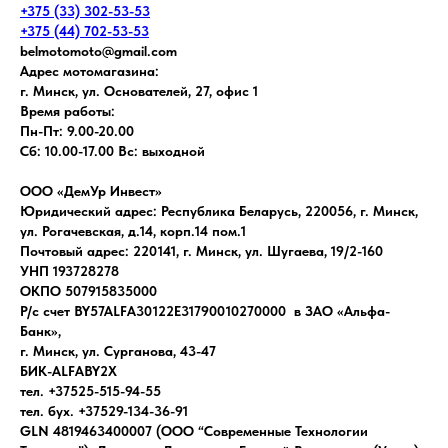
+375 (33) 302-53-53
+375 (44) 702-53-53
belmotomoto@gmail.com
Адрес мотомагазина:
г. Минск, ул. Основателей, 27, офис 1
Время работы:
Пн-Пт: 9.00-20.00
Сб: 10.00-17.00 Вс: выходной
ООО «ДемУр Инвест»
Юридический адрес: Республика Беларусь, 220056, г. Минск,
ул. Рогачевская, д.14, корп.14 пом.1
Почтовый адрес: 220141, г. Минск, ул. Шугаева, 19/2-160
УНП 193728278
ОКПО 507915835000
Р/с счет BY57ALFA30122E31790010270000 в ЗАО «Альфа-
Банк»,
г. Минск, ул. Сурганова, 43-47
БИК-ALFABY2X
тел. +37525-515-94-55
тел. бух. +37529-134-36-91
GLN 4819463400007 (ООО “Современные Технологии