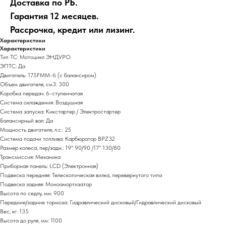
Доставка по РБ.
Гарантия 12 месяцев.
Рассрочка, кредит или лизинг.
Характеристики
Характеристики
Тип ТС: Мотоцикл ЭНДУРО
ЭПТС: Да
Двигатель: 175FMM-6 (с балансиром)
Объем двигателя, см3: 300
Коробка передач: 6-ступенчатая
Система охлаждения: Воздушная
Система запуска: Кикстартер / Электростартер
Балансирный вал: Да
Мощность двигателя, л.с.: 25
Система подачи топлива: Карбюратор BPZ32
Размер колеса, пер/задн.: 19" 90/90 /17" 130/80
Трансмиссия: Механика
Приборная панель: LCD (Электронная)
Подвеска передняя: Телескопическая вилка, перевернутого типа
Подвеска задняя: Моноамортизатор
Высота по седлу, мм: 900
Передние/задние тормоза: Гидравлический дисковый/Гидравлический дисковый
Вес, кг: 135
Высота до руля, мм: 1100