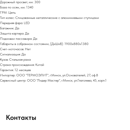
Дорожный просвет, мм: 300
База по осям, мм: 1340
ГРМ: Цепь
Тип колес: Спицованные металлические с алюминиевыми ступицами
Передняя фара: LED
Багажник: Да
Защита картера: Да
Подножки пассажира: Да
Габариты в собранном состоянии, (ДхШхВ): 1900x880x1380
Счет-моточасов: Нет
Сигнализация: Да
Кузов: Стальная рама
Страна происхождения: Китай
Гарантия: 12 месяцев
Импортер: ООО "ТЕРМОЭЛИТ", г.Минск, ул.Основателей, 27, оф.8
Сервисный центр: ООО "Лидер Мастер", г.Минск, ул.Глаголева, 45, корп.1
Контакты