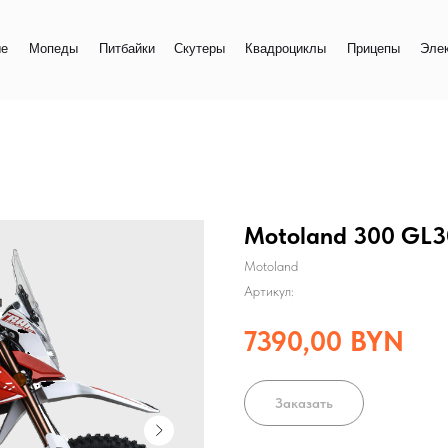
+
еды
Питбайки
Скутеры
Квадроциклы
Прицепы
Электро
+
Motoland 300 GL
Motoland
Артикул:
7390,00
BYN
Заказать