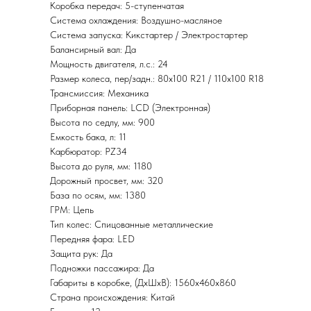
Коробка передач: 5-ступенчатая
Система охлаждения: Воздушно-масляное
Система запуска: Кикстартер / Электростартер
Балансирный вал: Да
Мощность двигателя, л.с.: 24
Размер колеса, пер/задн.: 80х100 R21 / 110х100 R18
Трансмиссия: Механика
Приборная панель: LCD (Электронная)
Высота по седлу, мм: 900
Емкость бака, л: 11
Карбюратор: PZ34
Высота до руля, мм: 1180
Дорожный просвет, мм: 320
База по осям, мм: 1380
ГРМ: Цепь
Тип колес: Спицованные металлические
Передняя фара: LED
Защита рук: Да
Подножки пассажира: Да
Габариты в коробке, (ДхШхВ): 1560x460x860
Страна происхождения: Китай