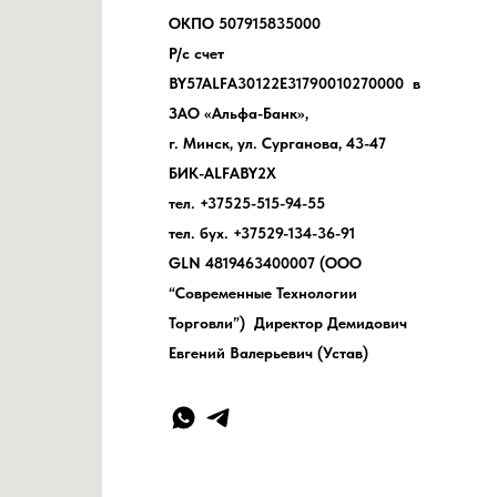
ОКПО 507915835000
Р/с счет
BY57ALFA30122E31790010270000 в
ЗАО «Альфа-Банк»,
г. Минск, ул. Сурганова, 43-47
БИК-ALFABY2X
тел. +37525-515-94-55
тел. бух. +37529-134-36-91
GLN 4819463400007 (ООО
“Современные Технологии
Торговли”) Директор Демидович
Евгений Валерьевич (Устав)