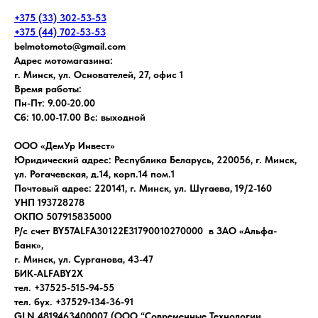
+375 (33) 302-53-53
+375 (44) 702-53-53
belmotomoto@gmail.com
Адрес мотомагазина:
г. Минск, ул. Основателей, 27, офис 1
Время работы:
Пн-Пт: 9.00-20.00
Сб: 10.00-17.00 Вс: выходной
ООО «ДемУр Инвест»
Юридический адрес: Республика Беларусь, 220056, г. Минск,
ул. Рогачевская, д.14, корп.14 пом.1
Почтовый адрес: 220141, г. Минск, ул. Шугаева, 19/2-160
УНП 193728278
ОКПО 507915835000
Р/с счет BY57ALFA30122E31790010270000 в ЗАО «Альфа-
Банк»,
г. Минск, ул. Сурганова, 43-47
БИК-ALFABY2X
тел. +37525-515-94-55
тел. бух. +37529-134-36-91
GLN 4819463400007 (ООО “Современные Технологии