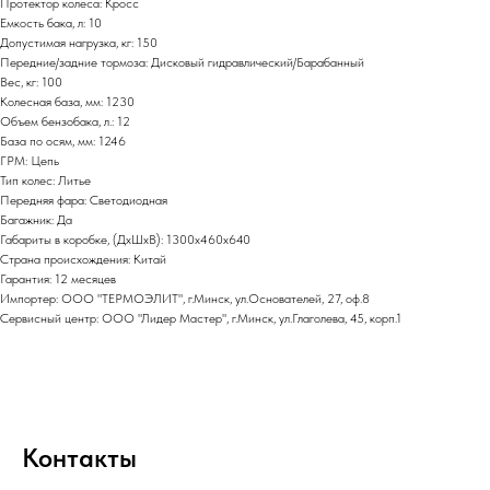
Протектор колеса: Кросс
Емкость бака, л: 10
Допустимая нагрузка, кг: 150
Передние/задние тормоза: Дисковый гидравлический/Барабанный
Вес, кг: 100
Колесная база, мм: 1230
Объем бензобака, л.: 12
База по осям, мм: 1246
ГРМ: Цепь
Тип колес: Литье
Передняя фара: Светодиодная
Багажник: Да
Габариты в коробке, (ДхШхВ): 1300х460х640
Страна происхождения: Китай
Гарантия: 12 месяцев
Импортер: ООО "ТЕРМОЭЛИТ", г.Минск, ул.Основателей, 27, оф.8
Сервисный центр: ООО "Лидер Мастер", г.Минск, ул.Глаголева, 45, корп.1
Контакты