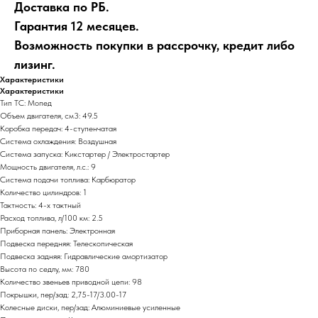
Доставка по РБ.
Гарантия 12 месяцев.
Возможность покупки в рассрочку, кредит либо
лизинг.
Характеристики
Характеристики
Тип ТС: Мопед
Объем двигателя, см3: 49.5
Коробка передач: 4-ступенчатая
Система охлаждения: Воздушная
Система запуска: Кикстартер / Электростартер
Мощность двигателя, л.с.: 9
Система подачи топлива: Карбюратор
Количество цилиндров: 1
Тактность: 4-x тактный
Расход топлива, л/100 км: 2.5
Приборная панель: Электронная
Подвеска передняя: Телескопическая
Подвеска задняя: Гидравлические амортизатор
Высота по седлу, мм: 780
Количество звеньев приводной цепи: 98
Покрышки, пер/зад: 2,75-17/3.00-17
Колесные диски, пер/зад: Алюминиевые усиленные