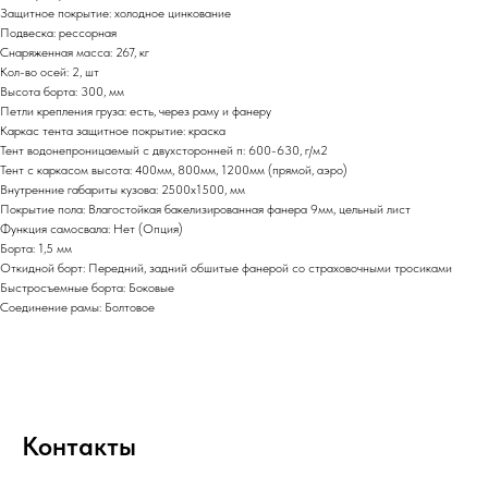
Защитное покрытие: холодное цинкование
Подвеска: рессорная
Снаряженная масса: 267, кг
Кол-во осей: 2, шт
Высота борта: 300, мм
Петли крепления груза: есть, через раму и фанеру
Каркас тента защитное покрытие: краска
Тент водонепроницаемый с двухсторонней п: 600-630, г/м2
Тент с каркасом высота: 400мм, 800мм, 1200мм (прямой, аэро)
Внутренние габариты кузова: 2500х1500, мм
Покрытие пола: Влагостойкая бакелизированная фанера 9мм, цельный лист
Функция самосвала: Нет (Опция)
Борта: 1,5 мм
Откидной борт: Передний, задний обшитые фанерой со страховочными тросиками
Быстросъемные борта: Боковые
Соединение рамы: Болтовое
Контакты