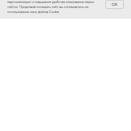
персонализации и повышения удобства пользования нашим
OK
Заказать
сайтом. Продолжая посещать сайт, вы соглашаетесь на
использование нами файлов Cookie.