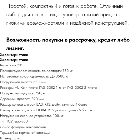
Простой, компактный и готов к работе. Отличный
выбор для тех, кто ищет универсальный прицеп с
гибкими возможностями и надёжной конструкцией.
Возможность покупки в рассрочку, кредит либо
лизинг.
Характеристики
Характеристики
Категория: "В"
Полная грузоподъемность по паспорту: 750 кг
Испытанная грузоподъемность: До 3500, кг
Погрузочная высота: 550, мм
Рессоры: AL-Ko 4 листа, ГАЗ-3302 1-лист, ГАЗ-3302 2-листа
Нагрузка на одну ось: 750, кг
Дорожный просвет: 290, мм
Размер колеса для оси ВАЗ: R13, дюйм, ступица 4 болта
Размер колеса для оси НИВА: R16, дюйм, ступица 5 болтов
Нагрузка на сцепное устройство: 100, кг
Тип ТСУ: шар ø50
Лампа фонарей: накаливания
Тормоз: без тормозной системы
Штекер: 7, pin