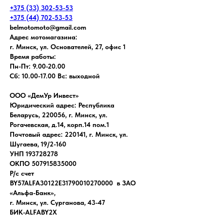
+375 (33) 302-53-53
+375 (44) 702-53-53
belmotomoto@gmail.com
Адрес мотомагазина:
г. Минск, ул. Основателей, 27, офис 1
Время работы:
Пн-Пт: 9.00-20.00
Сб: 10.00-17.00 Вс: выходной
ООО «ДемУр Инвест»
Юридический адрес: Республика
Беларусь, 220056, г. Минск, ул.
Рогачевская, д.14, корп.14 пом.1
Почтовый адрес: 220141, г. Минск, ул.
Шугаева, 19/2-160
УНП 193728278
ОКПО 507915835000
Р/с счет
BY57ALFA30122E31790010270000 в ЗАО
«Альфа-Банк»,
г. Минск, ул. Сурганова, 43-47
БИК-ALFABY2X