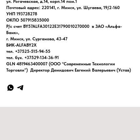
ул. Рогачевская, д.14, корп.14 пом.1
Почтовый адрес: 220141, г. Минск, ул. Шугаева, 19/2-160
УНП 193728278
ОКПО 507915835000
Р/с счет BY57ALFA30122E31790010270000 в ЗАО «Альфа-
Банк»,
г. Минск, ул. Сурганова, 43-47
БИК-ALFABY2X
тел. +37525-515-94-55
тел. бух. +37529-134-36-91
GLN 4819463400007 (ООО “Современные Технологии
Торговли”) Директор Демидович Евгений Валерьевич (Устав)