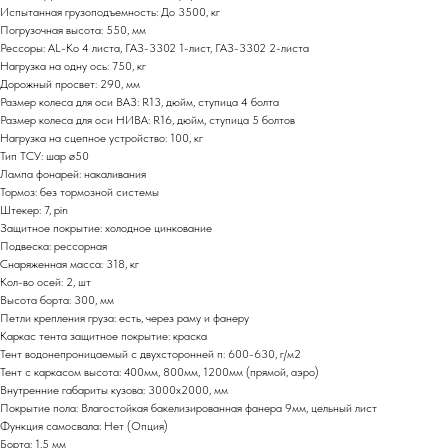
Испытанная грузоподъемность: До 3500, кг
Погрузочная высота: 550, мм
Рессоры: AL-Ko 4 листа, ГАЗ-3302 1-лист, ГАЗ-3302 2-листа
Нагрузка на одну ось: 750, кг
Дорожный просвет: 290, мм
Размер колеса для оси ВАЗ: R13, дюйм, ступица 4 болта
Размер колеса для оси НИВА: R16, дюйм, ступица 5 болтов
Нагрузка на сцепное устройство: 100, кг
Тип ТСУ: шар ø50
Лампа фонарей: накаливания
Тормоз: без тормозной системы
Штекер: 7, pin
Защитное покрытие: холодное цинкование
Подвеска: рессорная
Снаряженная масса: 318, кг
Кол-во осей: 2, шт
Высота борта: 300, мм
Петли крепления груза: есть, через раму и фанеру
Каркас тента защитное покрытие: краска
Тент водонепроницаемый с двухсторонней п: 600-630, г/м2
Тент с каркасом высота: 400мм, 800мм, 1200мм (прямой, аэро)
Внутренние габариты кузова: 3000х2000, мм
Покрытие пола: Влагостойкая бакелизированная фанера 9мм, цельный лист
Функция самосвала: Нет (Опция)
Борта: 1,5 мм