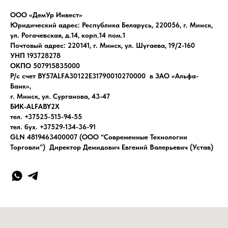
ООО «ДемУр Инвест»
Юридический адрес: Республика Беларусь, 220056, г. Минск,
ул. Рогачевская, д.14, корп.14 пом.1
Почтовый адрес: 220141, г. Минск, ул. Шугаева, 19/2-160
УНП 193728278
ОКПО 507915835000
Р/с счет BY57ALFA30122E31790010270000 в ЗАО «Альфа-
Банк»,
г. Минск, ул. Сурганова, 43-47
БИК-ALFABY2X
тел. +37525-515-94-55
тел. бух. +37529-134-36-91
GLN 4819463400007 (ООО “Современные Технологии
Торговли”) Директор Демидович Евгений Валерьевич (Устав)