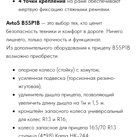
4 точки крепления
на раме обеспечивают
мертвую фиксацию стяжными ремнями.
AvtoS B55P1B
— это выбор тех, кто ценит
безопасность техники и комфорт в дороге. Ничего
лишнего, только прочность и функционал.
Из дополнительного оборудования к прицепу B55P1B
возможно приобрести:
опорное колесо (стойку) с хомутом;
усиленная подвеска (торсионная резино-
жгутовая);
удлинитель дышла прицепа, позволяющий
увеличить длину дышла на 1м и 1,5 м.
кронштейн запасного колеса универсальный
для колес R13 и R16;
колесо запасное для прицепа 165/70 R13
ступица (4*98) Kama HK-244;