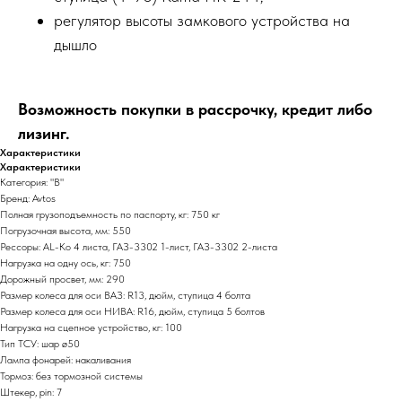
регулятор высоты замкового устройства на
дышло
Возможность покупки в рассрочку, кредит либо
лизинг.
Характеристики
Характеристики
Категория: "В"
Бренд: Avtos
Полная грузоподъемность по паспорту, кг: 750 кг
Погрузочная высота, мм: 550
Рессоры: AL-Ko 4 листа, ГАЗ-3302 1-лист, ГАЗ-3302 2-листа
Нагрузка на одну ось, кг: 750
Дорожный просвет, мм: 290
Размер колеса для оси ВАЗ: R13, дюйм, ступица 4 болта
Размер колеса для оси НИВА: R16, дюйм, ступица 5 болтов
Нагрузка на сцепное устройство, кг: 100
Тип ТСУ: шар ø50
Лампа фонарей: накаливания
Тормоз: без тормозной системы
Штекер, pin: 7