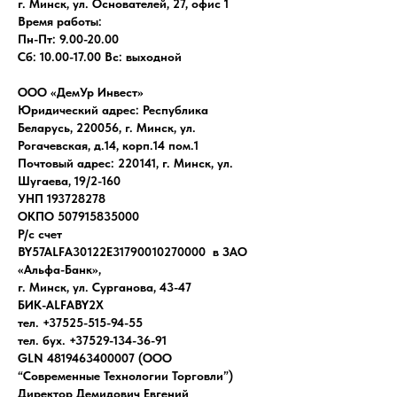
г. Минск, ул. Основателей, 27, офис 1
Время работы:
Пн-Пт: 9.00-20.00
Сб: 10.00-17.00 Вс: выходной
ООО «ДемУр Инвест»
Юридический адрес: Республика
Беларусь, 220056, г. Минск, ул.
Рогачевская, д.14, корп.14 пом.1
Почтовый адрес: 220141, г. Минск, ул.
Шугаева, 19/2-160
УНП 193728278
ОКПО 507915835000
Р/с счет
BY57ALFA30122E31790010270000 в ЗАО
«Альфа-Банк»,
г. Минск, ул. Сурганова, 43-47
БИК-ALFABY2X
тел. +37525-515-94-55
тел. бух. +37529-134-36-91
GLN 4819463400007 (ООО
“Современные Технологии Торговли”)
Директор Демидович Евгений