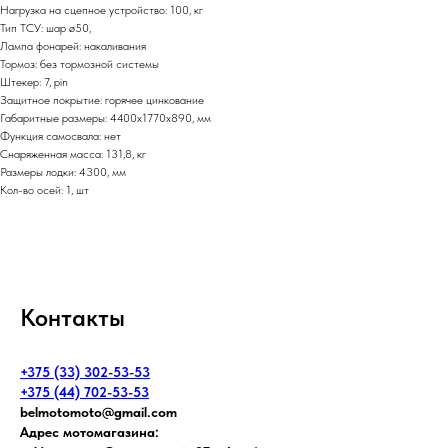
Нагрузка на сцепное устройство: 100, кг
Тип ТСУ: шар ø50,
Лампа фонарей: накаливания
Тормоз: без тормозной системы
Штекер: 7, pin
Защитное покрытие: горячее цинкование
Габаритные размеры: 4400х1770х890, мм
Функция самосвала: нет
Снаряженная масса: 131,8, кг
Размеры лодки: 4300, мм
Кол-во осей: 1, шт
Контакты
+375 (33) 302-53-53
+375 (44) 702-53-53
belmotomoto@gmail.com
Адрес мотомагазина: