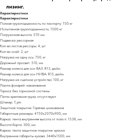
лизинг.
Характеристики
Характеристики
Полная грузоподъемность по паспорту: 750 кг
Испытанная грузоподъемность: 1500 кг
Погрузочная высота: 570 мм
Подвеска: рессорная
Кол-во листов рессоры: 4, шт
Кол-во осей: 2, шт
Нагрузка на одну ось: 750, кг
Дорожный просвет: 510, мм
Размер колеса для оси ВАЗ: R13, дюйм
Размер колеса для оси НИВА: R15, дюйм
Нагрузка на сцепное устройство: 100, кг
Лампа фонарей: накаливания
Тормоз: без тормозной системы
Петли крепления груза: отсутствуют
Штекер: 7, pin
Защитное покрытие: Горячее цинкование
Габаритные размеры: 4750х2070х900, мм
Каркас тента внутренняя высота от пола п: 1538, мм
Высота борта: 300, мм
Каркас тента защитное покрытие: краска
Внутренние габариты кузова: 3440х1500, мм