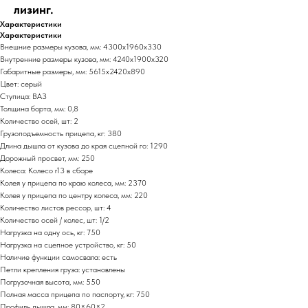
лизинг.
Характеристики
Характеристики
Внешние размеры кузова, мм: 4300х1960х330
Внутренние размеры кузова, мм: 4240х1900х320
Габаритные размеры, мм: 5615х2420х890
Цвет: серый
Ступица: ВАЗ
Толщина борта, мм: 0,8
Количество осей, шт: 2
Грузоподъемность прицепа, кг: 380
Длина дышла от кузова до края сцепной го: 1290
Дорожный просвет, мм: 250
Колеса: Колесо r13 в сборе
Колея у прицепа по краю колеса, мм: 2370
Колея у прицепа по центру колеса, мм: 220
Количество листов рессор, шт: 4
Количество осей / колес, шт: 1/2
Нагрузка на одну ось, кг: 750
Нагрузка на сцепное устройство, кг: 50
Наличие функции самосвала: есть
Петли крепления груза: установлены
Погрузочная высота, мм: 550
Полная масса прицепа по паспорту, кг: 750
Профиль дышла, мм: 80×60×2