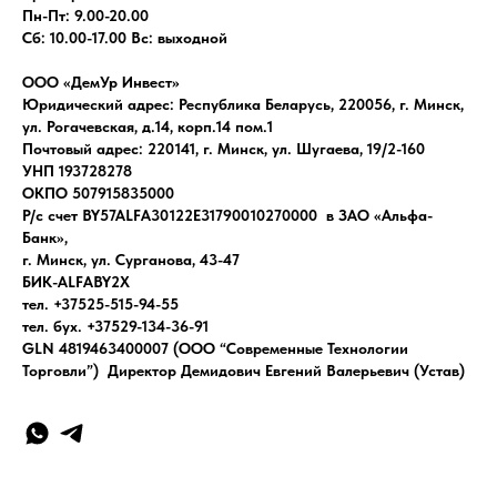
Пн-Пт: 9.00-20.00
Сб: 10.00-17.00 Вс: выходной
ООО «ДемУр Инвест»
Юридический адрес: Республика Беларусь, 220056, г. Минск,
ул. Рогачевская, д.14, корп.14 пом.1
Почтовый адрес: 220141, г. Минск, ул. Шугаева, 19/2-160
УНП 193728278
ОКПО 507915835000
Р/с счет BY57ALFA30122E31790010270000 в ЗАО «Альфа-
Банк»,
г. Минск, ул. Сурганова, 43-47
БИК-ALFABY2X
тел. +37525-515-94-55
тел. бух. +37529-134-36-91
GLN 4819463400007 (ООО “Современные Технологии
Торговли”) Директор Демидович Евгений Валерьевич (Устав)