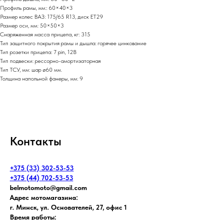
Профиль рамы, мм:: 60×40×3
Размер колес ВАЗ: 175/65 R13, диск ET29
Размер оси, мм: 50×50×3
Снаряженная масса прицепа, кг: 315
Тип защитного покрытия рамы и дышла: горячее цинкование
Тип розетки прицепа: 7 pin, 12В
Тип подвески: рессорно-амортизаторная
Тип ТСУ, мм: шар ø60 мм.
Толщина напольной фанеры, мм: 9
Контакты
+375 (33) 302-53-53
+375 (44) 702-53-53
belmotomoto@gmail.com
Адрес мотомагазина:
г. Минск, ул. Основателей, 27, офис 1
Время работы: