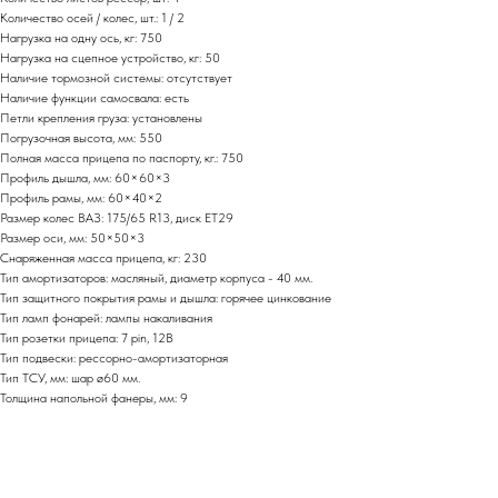
Количество осей / колес, шт.: 1 / 2
Нагрузка на одну ось, кг: 750
Нагрузка на сцепное устройство, кг: 50
Наличие тормозной системы: отсутствует
Наличие функции самосвала: есть
Петли крепления груза: установлены
Погрузочная высота, мм: 550
Полная масса прицепа по паспорту, кг.: 750
Профиль дышла, мм: 60×60×3
Профиль рамы, мм: 60×40×2
Размер колес ВАЗ: 175/65 R13, диск ET29
Размер оси, мм: 50×50×3
Снаряженная масса прицепа, кг: 230
Тип амортизаторов: масляный, диаметр корпуса - 40 мм.
Тип защитного покрытия рамы и дышла: горячее цинкование
Тип ламп фонарей: лампы накаливания
Тип розетки прицепа: 7 pin, 12В
Тип подвески: рессорно-амортизаторная
Тип ТСУ, мм: шар ø60 мм.
Толщина напольной фанеры, мм: 9