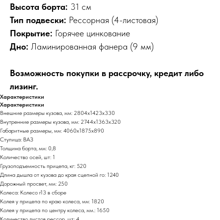
Высота борта:
31 см
Тип подвески:
Рессорная (4-листовая)
Покрытие:
Горячее цинкование
Дно:
Ламинированная фанера (9 мм)
Возможность покупки в рассрочку, кредит либо
лизинг.
Характеристики
Характеристики
Внешние размеры кузова, мм: 2804х1423х330
Внутренние размеры кузова, мм: 2744х1363х320
Габаритные размеры, мм: 4060х1875х890
Ступица: ВАЗ
Толщина борта, мм: 0,8
Количество осей, шт: 1
Грузоподъемность прицепа, кг: 520
Длина дышла от кузова до края сцепной го: 1240
Дорожный просвет, мм: 250
Колеса: Колесо r13 в сборе
Колея у прицепа по краю колеса, мм: 1820
Колея у прицепа по центру колеса, мм.: 1650
Количество листов рессор, шт: 4