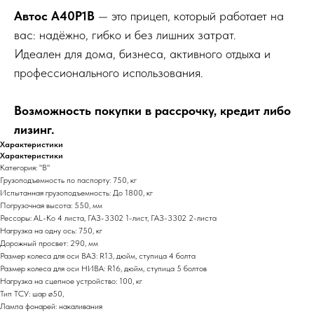
Автос A40P1B
— это прицеп, который работает на
вас: надёжно, гибко и без лишних затрат.
Идеален для дома, бизнеса, активного отдыха и
профессионального использования.
Возможность покупки в рассрочку, кредит либо
лизинг.
Характеристики
Характеристики
Категория: "В"
Грузоподъемность по паспорту: 750, кг
Испытанная грузоподъемность: До 1800, кг
Погрузочная высота: 550, мм
Рессоры: AL-Ko 4 листа, ГАЗ-3302 1-лист, ГАЗ-3302 2-листа
Нагрузка на одну ось: 750, кг
Дорожный просвет: 290, мм
Размер колеса для оси ВАЗ: R13, дюйм, ступица 4 болта
Размер колеса для оси НИВА: R16, дюйм, ступица 5 болтов
Нагрузка на сцепное устройство: 100, кг
Тип ТСУ: шар ø50,
Лампа фонарей: накаливания