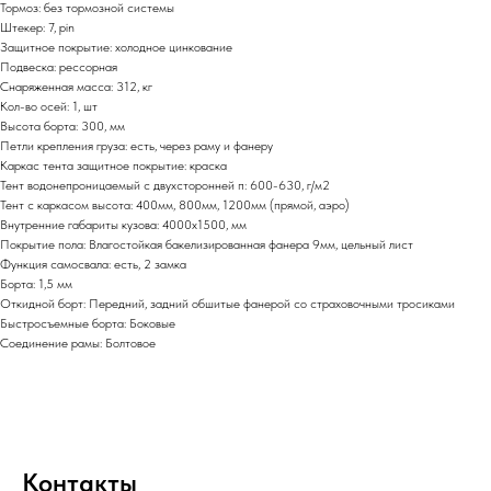
Тормоз: без тормозной системы
Штекер: 7, pin
Защитное покрытие: холодное цинкование
Подвеска: рессорная
Снаряженная масса: 312, кг
Кол-во осей: 1, шт
Высота борта: 300, мм
Петли крепления груза: есть, через раму и фанеру
Каркас тента защитное покрытие: краска
Тент водонепроницаемый с двухсторонней п: 600-630, г/м2
Тент с каркасом высота: 400мм, 800мм, 1200мм (прямой, аэро)
Внутренние габариты кузова: 4000х1500, мм
Покрытие пола: Влагостойкая бакелизированная фанера 9мм, цельный лист
Функция самосвала: есть, 2 замка
Борта: 1,5 мм
Откидной борт: Передний, задний обшитые фанерой со страховочными тросиками
Быстросъемные борта: Боковые
Соединение рамы: Болтовое
Контакты