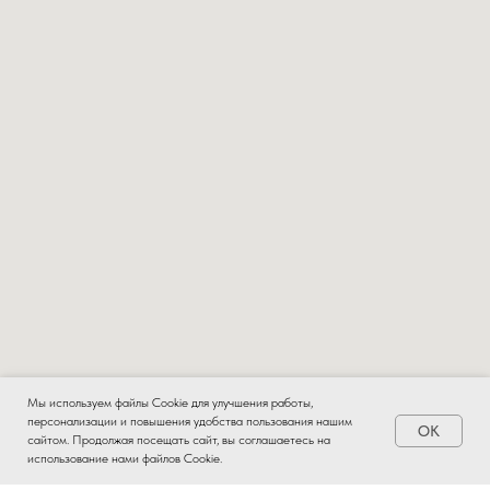
Мы используем файлы Cookie для улучшения работы,
персонализации и повышения удобства пользования нашим
OK
Заказать
сайтом. Продолжая посещать сайт, вы соглашаетесь на
использование нами файлов Cookie.