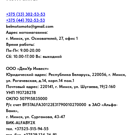
+375 (33) 302-53-53
+375 (44) 702-53-53
belmotomoto@gmail.com
Адрес мотомагазина:
г. Минск, ул. Основателей, 27, офис 1
Время работы:
Пн-Пт: 9.00-20.00
Сб: 10.00-17.00 Вс: выходной
ООО «ДемУр Инвест»
Юридический адрес: Республика Беларусь, 220056, г. Минск,
ул. Рогачевская, д.14, корп.14 пом.1
Почтовый адрес: 220141, г. Минск, ул. Шугаева, 19/2-160
УНП 193728278
ОКПО 507915835000
Р/с счет BY57ALFA30122E31790010270000 в ЗАО «Альфа-
Банк»,
г. Минск, ул. Сурганова, 43-47
БИК-ALFABY2X
тел. +37525-515-94-55
тел. бух. +37529-134-36-91