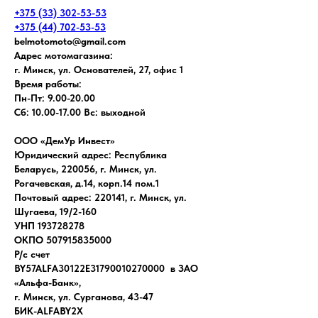
+375 (33) 302-53-53
+375 (44) 702-53-53
belmotomoto@gmail.com
Адрес мотомагазина:
г. Минск, ул. Основателей, 27, офис 1
Время работы:
Пн-Пт: 9.00-20.00
Сб: 10.00-17.00 Вс: выходной
ООО «ДемУр Инвест»
Юридический адрес: Республика
Беларусь, 220056, г. Минск, ул.
Рогачевская, д.14, корп.14 пом.1
Почтовый адрес: 220141, г. Минск, ул.
Шугаева, 19/2-160
УНП 193728278
ОКПО 507915835000
Р/с счет
BY57ALFA30122E31790010270000 в ЗАО
«Альфа-Банк»,
г. Минск, ул. Сурганова, 43-47
БИК-ALFABY2X