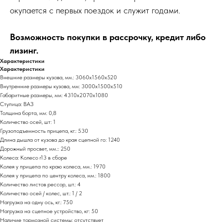
окупается с первых поездок и служит годами.
Возможность покупки в рассрочку, кредит либо
лизинг.
Характеристики
Характеристики
Внешние размеры кузова, мм.: 3060х1560х520
Внутренние размеры кузова, мм: 3000х1500х510
Габаритные размеры, мм: 4310х2070х1080
Ступица: ВАЗ
Толщина борта, мм: 0,8
Количество осей, шт: 1
Грузоподъемность прицепа, кг.: 530
Длина дышла от кузова до края сцепной го: 1240
Дорожный просвет, мм.:: 250
Колеса: Колесо r13 в сборе
Колея у прицепа по краю колеса, мм.: 1970
Колея у прицепа по центру колеса, мм.: 1800
Количество листов рессор, шт.: 4
Количество осей / колес, шт.: 1 / 2
Нагрузка на одну ось, кг.: 750
Нагрузка на сцепное устройство, кг: 50
Наличие тормозной системы: отсутствует