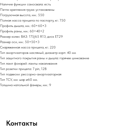
Наличие функции самосвала: есть
Петли крепления груза: установлены
Погрузочная высота, мм.: 550
Полная масса прицепа по паспорту, кг.: 750
Профиль дышла, мм.: 60×60×3
Профиль рамы, мм.: 60×40×2
Размер колес ВАЗ: 175/65 R13, диск ET29
Размер оси, мм.: 50×50×3
Снаряженная масса прицепа, кг.: 220
Тип амортизаторов масляный, диаметр корп: 40 мм
Тип защитного покрытия рамы и дышла: горячее цинкование
Тип ламп фонарей: лампы накаливания
Тип розетки прицепа: 7 pin, 12В
Тип подвески: рессорно-амортизаторная
Тип ТСУ, мм: шар ø60 мм.
Толщина напольной фанеры, мм.: 9
Контакты