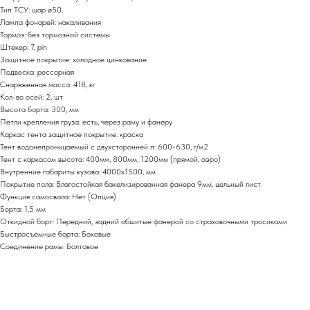
Тип ТСУ: шар ø50,
Лампа фонарей: накаливания
Тормоз: без тормозной системы
Штекер: 7, pin
Защитное покрытие: холодное цинкование
Подвеска: рессорная
Снаряженная масса: 418, кг
Кол-во осей: 2, шт
Высота борта: 300, мм
Петли крепления груза: есть, через раму и фанеру
Каркас тента защитное покрытие: краска
Тент водонепроницаемый с двухсторонней п: 600-630, г/м2
Тент с каркасом высота: 400мм, 800мм, 1200мм (прямой, аэро)
Внутренние габариты кузова: 4000х1500, мм
Покрытие пола: Влагостойкая бакелизированная фанера 9мм, цельный лист
Функция самосвала: Нет (Опция)
Борта: 1,5 мм
Откидной борт: Передний, задний обшитые фанерой со страховочными тросиками
Быстросъемные борта: Боковые
Соединение рамы: Болтовое