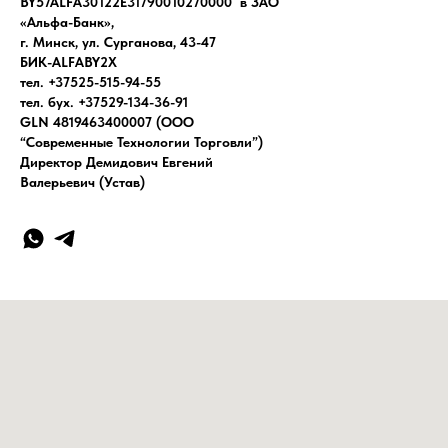
BY57ALFA30122E31790010270000 в ЗАО
«Альфа-Банк»,
г. Минск, ул. Сурганова, 43-47
БИК-ALFABY2X
тел. +37525-515-94-55
тел. бух. +37529-134-36-91
GLN 4819463400007 (ООО
“Современные Технологии Торговли”)
Директор Демидович Евгений
Валерьевич (Устав)