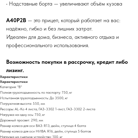
• Надставные борта — увеличивают объём кузова
A40P2B
— это прицеп, который работает на вас:
надёжно, гибко и без лишних затрат.
Идеален для дома, бизнеса, активного отдыха и
профессионального использования.
Возможность покупки в рассрочку, кредит либо
лизинг.
Характеристики
Характеристики
Категория: "В"
Полная грузоподъемность по паспорту: 750, кг
Испытанная грузоподъемность: До 3500, кг
Погрузочная высота: 550, мм
Рессоры: AL-Ko 4 листа, ГАЗ-3302 1-лист, ГАЗ-3302 2-листа
Нагрузка на одну ось: 750, кг
Дорожный просвет: 290, мм
Размер колеса для оси ВАЗ: R13, дюйм, ступица 4 болта
Размер колеса для оси НИВА: R16, дюйм, ступица 5 болтов
Нагрузка на сцепное устройство: 100, кг