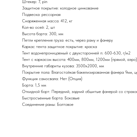
Штекер: 7, pin
Защитное покрытие: холодное цинкование
Подвеска: рессорная
Снаряженная масса: 412, кг
Кол-во осей: 2, шт
Высота борта: 300, мм
Петли крепления груза: есть, через раму и фанеру
Каркас тента защитное покрытие: краска
Тент водонепроницаемый с двухсторонней п: 600-630, г/м2
Тент с каркасом высота: 400мм, 800мм, 1200мм (прямой, аэро)
Внутренние габариты кузова: 3500х2000, мм
Покрытие пола: Влагостойкая бакелизированная фанера 9мм, ц
Функция самосвала: Нет (Опция)
Борта: 1,5 мм
Откидной борт: Передний, задний обшитые фанерой со страх
Быстросъемные борта: Боковые
Соединение рамы: Болтовое