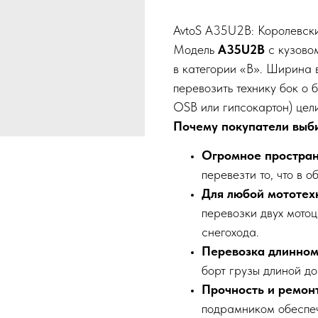
AvtoS A35U2B: Королевски
Модель
A35U2B
с кузово
в категории «B». Ширина 
перевозить технику бок о
OSB или гипсокартон) цел
Почему покупатели выб
Огромное простран
перевезти то, что в 
Для любой мототех
перевозки двух мотоц
снегохода.
Перевозка длинно
борт грузы длиной д
Прочность и ремон
подрамником обеспеч