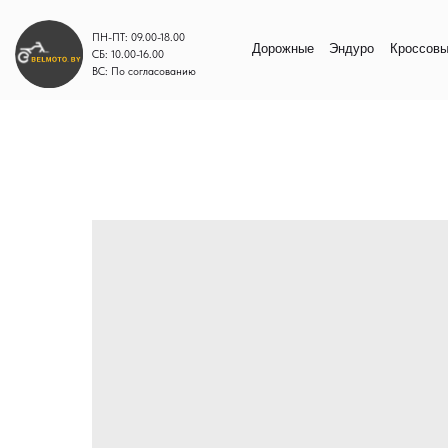
ПН-ПТ: 09.00-18.00
Дорожные
Эндуро
Кроссовые
Моп
СБ: 10.00-16.00
ВС: По согласованию