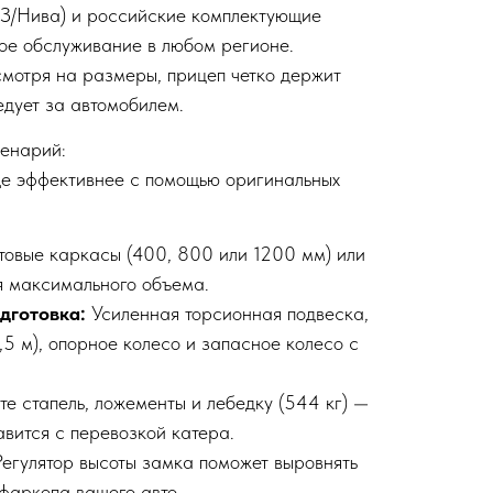
АЗ/Нива) и российские комплектующие
ое обслуживание в любом регионе.
мотря на размеры, прицеп четко держит
едует за автомобилем.
ценарий:
е эффективнее с помощью оригинальных
товые каркасы (400, 800 или 1200 мм) или
я максимального объема.
дготовка:
Усиленная торсионная подвеска,
,5 м), опорное колесо и запасное колесо с
те стапель, ложементы и лебедку (544 кг) —
равится с перевозкой катера.
Регулятор высоты замка поможет выровнять
 фаркопа вашего авто.