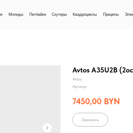
+
еды
Питбайки
Скутеры
Квадроциклы
Прицепы
Электро
+
Avtos A35U2B (2о
Avtos
Артикул:
7450,00
BYN
Заказать