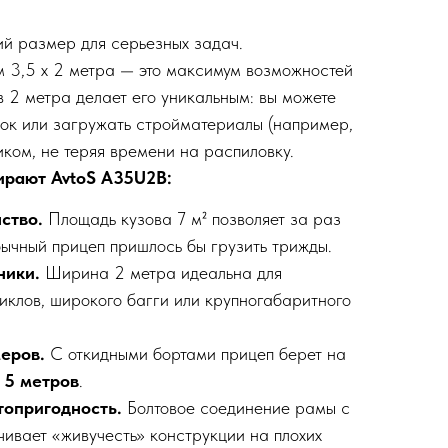
й размер для серьезных задач.
м 3,5 х 2 метра — это максимум возможностей
в 2 метра делает его уникальным: вы можете
 бок или загружать стройматериалы (например,
иком, не теряя времени на распиловку.
ирают AvtoS A35U2B:
ство.
Площадь кузова 7 м² позволяет за раз
обычный прицеп пришлось бы грузить трижды.
ники.
Ширина 2 метра идеальна для
иклов, широкого багги или крупногабаритного
меров.
С откидными бортами прицеп берет на
о
5 метров
.
топригодность.
Болтовое соединение рамы с
ивает «живучесть» конструкции на плохих