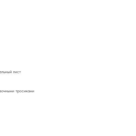
ельный лист
овочными тросиками