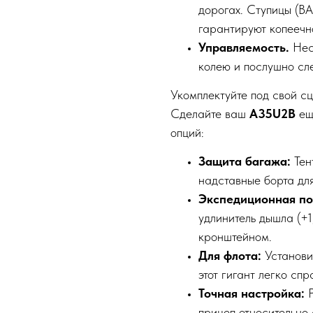
дорогах. Ступицы (В
гарантируют копеечн
Управляемость.
Нес
колею и послушно сл
Укомплектуйте под свой с
Сделайте ваш
A35U2B
ещ
опций:
Защита багажа:
Тен
надставные борта дл
Экспедиционная по
удлинитель дышла (+1
кронштейном.
Для флота:
Установи
этот гигант легко сп
Точная настройка:
прицеп относительно