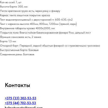
Кол-во осей: 1, шт
Высота борта: 300, мм
Петли крепления груза: есть, через раму и фанеру
Каркас тента защитное покрытие: краска
Тент водонепроницаемый с двухсторонней п: 600-630, г/м2
Тент с каркасом высота: 400мм, 800мм, 1200мм (прямой, аэро)
Внутренние габариты кузова: 4000х2000, мм
Покрытие пола: Влагостойкая бакелизированная фанера 9мм, цельный лист
Функция самосвала: есть, 2 замка
Борта: 1,5 мм
Откидной борт: Передний, задний обшитые фанерой со страховочными тросиками
Быстросъемные борта: Боковые
Соединение рамы: Болтовое
Контакты
+375 (33) 302-53-53
+375 (44) 702-53-53
belmotomoto@gmail.com