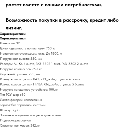
растет вместе с вашими потребностями.
Возможность покупки в рассрочку, кредит либо
лизинг.
Характеристики
Характеристики
Категория: "В"
Грузоподъемность по паспорту: 750, кг
Испытанная грузоподъемность: До 1800, кг
Погрузочная высота: 550, мм
Рессоры: AL-Ko 4 листа, ГАЗ-3302 1-лист, ГАЗ-3302 2-листа
Нагрузка на одну ось: 750, кг
Дорожный просвет: 290, мм
Размер колеса для оси ВАЗ: R13, дюйм, ступица 4 болта
Размер колеса для оси НИВА: R16, дюйм, ступица 5 болтов
Нагрузка на сцепное устройство: 100, кг
Тип ТСУ: шар ø50
Лампа фонарей: накаливания
Тормоз: без тормозной системы
Штекер: 7, pin
Защитное покрытие: холодное цинкование
Подвеска: рессорная
Снаряженная масса: 342, кг