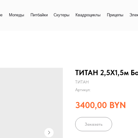
+
еды
Питбайки
Скутеры
Квадроциклы
Прицепы
Электро
+
ТИТАН 2,5Х1,5м Бо
ТИТАН
Артикул:
3400,00
BYN
Заказать