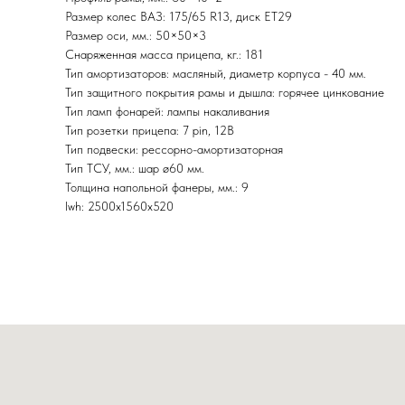
Размер колес ВАЗ: 175/65 R13, диск ET29
Размер оси, мм.: 50×50×3
Снаряженная масса прицепа, кг.: 181
Тип амортизаторов: масляный, диаметр корпуса - 40 мм.
Тип защитного покрытия рамы и дышла: горячее цинкование
Тип ламп фонарей: лампы накаливания
Тип розетки прицепа: 7 pin, 12В
Тип подвески: рессорно-амортизаторная
Тип ТСУ, мм.: шар ø60 мм.
Толщина напольной фанеры, мм.: 9
lwh: 2500x1560x520