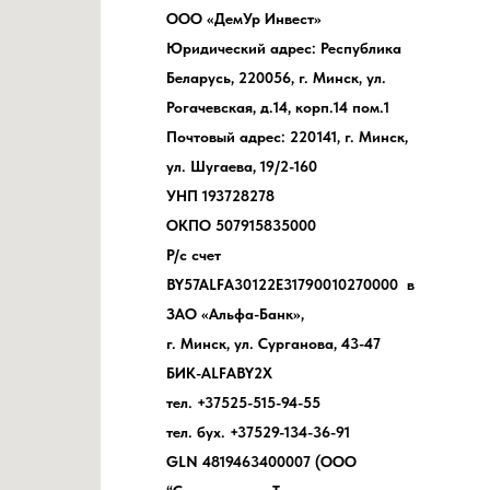
ООО «ДемУр Инвест»
Юридический адрес: Республика
Беларусь, 220056, г. Минск, ул.
Рогачевская, д.14, корп.14 пом.1
Почтовый адрес: 220141, г. Минск,
ул. Шугаева, 19/2-160
УНП 193728278
ОКПО 507915835000
Р/с счет
BY57ALFA30122E31790010270000 в
ЗАО «Альфа-Банк»,
г. Минск, ул. Сурганова, 43-47
БИК-ALFABY2X
тел. +37525-515-94-55
тел. бух. +37529-134-36-91
GLN 4819463400007 (ООО