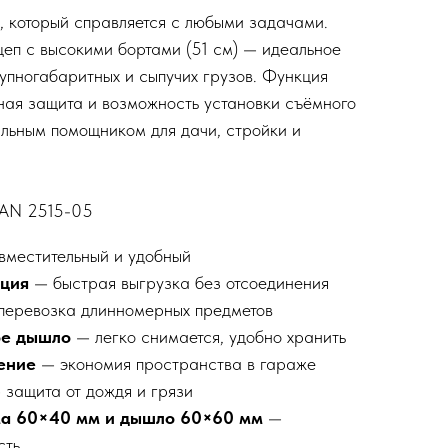
 который справляется с любыми задачами.
еп с высокими бортами (51 см) — идеальное
упногабаритных и сыпучих грузов. Функция
ая защита и возможность установки съёмного
альным помощником для дачи, стройки и
TAN 2515-05
вместительный и удобный
кция
— быстрая выгрузка без отсоединения
еревозка длинномерных предметов
ое дышло
— легко снимается, удобно хранить
ение
— экономия пространства в гараже
защита от дождя и грязи
ма 60×40 мм и дышло 60×60 мм
—
сть