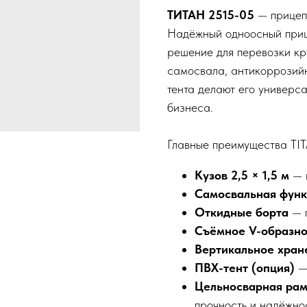
ТИТАН 2515-05
— прицеп,
Надёжный одноосный приц
решение для перевозки кр
самосвала, антикоррозийн
тента делают его универс
бизнеса.
Главные преимущества TI
Кузов 2,5 × 1,5 м
— 
Самосвальная фун
Откидные борта
— п
Съёмное V-образн
Вертикальное хран
ПВХ-тент (опция)
— 
Цельносварная ра
прочность и надёжно