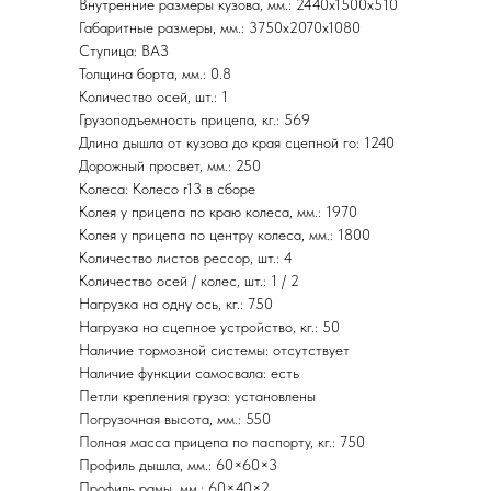
Внутренние размеры кузова, мм.: 2440х1500х510
Габаритные размеры, мм.: 3750х2070х1080
Ступица: ВАЗ
Толщина борта, мм.: 0.8
Количество осей, шт.: 1
Грузоподъемность прицепа, кг.: 569
Длина дышла от кузова до края сцепной го: 1240
Дорожный просвет, мм.: 250
Колеса: Колесо r13 в сборе
Колея у прицепа по краю колеса, мм.: 1970
Колея у прицепа по центру колеса, мм.: 1800
Количество листов рессор, шт.: 4
Количество осей / колес, шт.: 1 / 2
Нагрузка на одну ось, кг.: 750
Нагрузка на сцепное устройство, кг.: 50
Наличие тормозной системы: отсутствует
Наличие функции самосвала: есть
Петли крепления груза: установлены
Погрузочная высота, мм.: 550
Полная масса прицепа по паспорту, кг.: 750
Профиль дышла, мм.: 60×60×3
Профиль рамы, мм.: 60×40×2