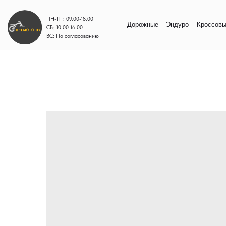
ПН-ПТ: 09.00-18.00
Дорожные
Эндуро
Кроссовые
Моп
СБ: 10.00-16.00
ВС: По согласованию