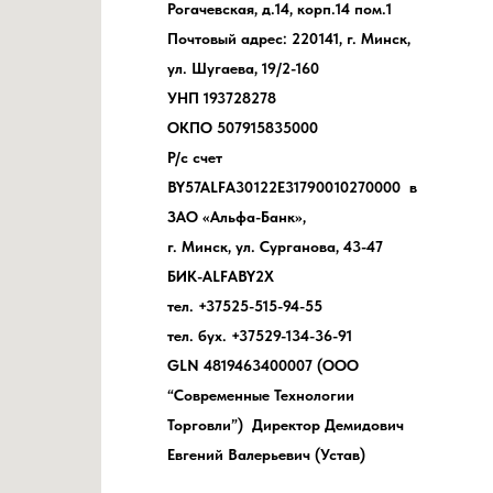
Рогачевская, д.14, корп.14 пом.1
Почтовый адрес: 220141, г. Минск,
ул. Шугаева, 19/2-160
УНП 193728278
ОКПО 507915835000
Р/с счет
BY57ALFA30122E31790010270000 в
ЗАО «Альфа-Банк»,
г. Минск, ул. Сурганова, 43-47
БИК-ALFABY2X
тел. +37525-515-94-55
тел. бух. +37529-134-36-91
GLN 4819463400007 (ООО
“Современные Технологии
Торговли”) Директор Демидович
Евгений Валерьевич (Устав)