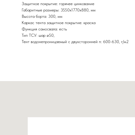
Защитное покрытие: горячее цинкование
Габаритные размеры: 3550х1770х880, мм
Высота борта: 300, мм
Каркас тента защитное покрытие: краска
Функция самосвала: есть
Тип ТСУ: шар ø50,
Тент водонепроницаемый с двухсторонней п: 600-630, г/м2