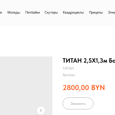
+
еды
Питбайки
Скутеры
Квадроциклы
Прицепы
Электро
+
ТИТАН 2,5Х1,3м Бо
ТИТАН
Артикул:
2800,00
BYN
Заказать