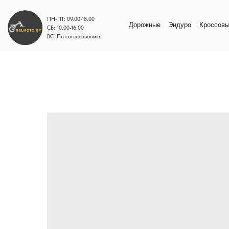
ПН-ПТ: 09.00-18.00
Дорожные
Эндуро
Кроссовые
Моп
СБ: 10.00-16.00
ВС: По согласованию