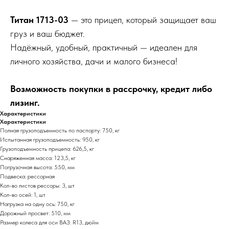
Титан 1713-03
— это прицеп, который защищает ваш
груз и ваш бюджет.
Надёжный, удобный, практичный — идеален для
личного хозяйства, дачи и малого бизнеса!
Возможность покупки в рассрочку, кредит либо
лизинг.
Характеристики
Характеристики
Полная грузоподъемность по паспорту: 750, кг
Испытанная грузоподъемность: 950, кг
Грузоподъемность прицепа: 626,5, кг
Снаряженная масса: 123,5, кг
Погрузочная высота: 550, мм
Подвеска: рессорная
Кол-во листов рессоры: 3, шт
Кол-во осей: 1, шт
Нагрузка на одну ось: 750, кг
Дорожный просвет: 510, мм
Размер колеса для оси ВАЗ: R13, дюйм