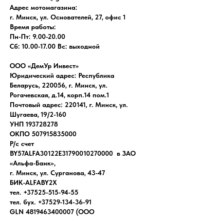
Адрес мотомагазина:
г. Минск, ул. Основателей, 27, офис 1
Время работы:
Пн-Пт: 9.00-20.00
Сб: 10.00-17.00 Вс: выходной
ООО «ДемУр Инвест»
Юридический адрес: Республика
Беларусь, 220056, г. Минск, ул.
Рогачевская, д.14, корп.14 пом.1
Почтовый адрес: 220141, г. Минск, ул.
Шугаева, 19/2-160
УНП 193728278
ОКПО 507915835000
Р/с счет
BY57ALFA30122E31790010270000 в ЗАО
«Альфа-Банк»,
г. Минск, ул. Сурганова, 43-47
БИК-ALFABY2X
тел. +37525-515-94-55
тел. бух. +37529-134-36-91
GLN 4819463400007 (ООО