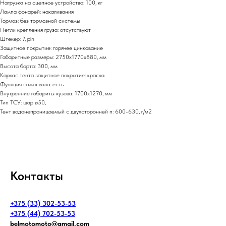
Нагрузка на сцепное устройство: 100, кг
Лампа фонарей: накаливания
Тормоз: без тормозной системы
Петли крепления груза: отсутствуют
Штекер: 7, pin
Защитное покрытие: горячее цинкование
Габаритные размеры: 2750х1770х880, мм
Высота борта: 300, мм
Каркас тента защитное покрытие: краска
Функция самосвала: есть
Внутренние габариты кузова: 1700х1270, мм
Тип ТСУ: шар ø50,
Тент водонепроницаемый с двухсторонней п: 600-630, г/м2
Контакты
+375 (33) 302-53-53
+375 (44) 702-53-53
belmotomoto@gmail.com