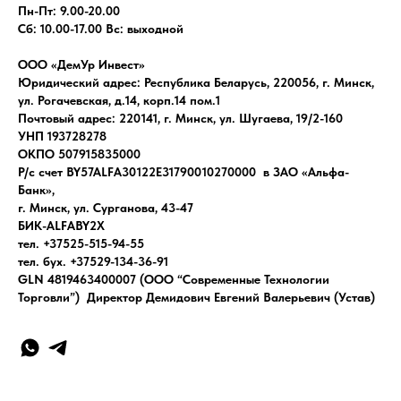
Пн-Пт: 9.00-20.00
Сб: 10.00-17.00 Вс: выходной
ООО «ДемУр Инвест»
Юридический адрес: Республика Беларусь, 220056, г. Минск,
ул. Рогачевская, д.14, корп.14 пом.1
Почтовый адрес: 220141, г. Минск, ул. Шугаева, 19/2-160
УНП 193728278
ОКПО 507915835000
Р/с счет BY57ALFA30122E31790010270000 в ЗАО «Альфа-
Банк»,
г. Минск, ул. Сурганова, 43-47
БИК-ALFABY2X
тел. +37525-515-94-55
тел. бух. +37529-134-36-91
GLN 4819463400007 (ООО “Современные Технологии
Торговли”) Директор Демидович Евгений Валерьевич (Устав)