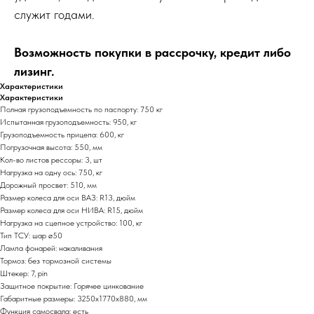
служит годами.
Возможность покупки в рассрочку, кредит либо
лизинг.
Характеристики
Характеристики
Полная грузоподъемность по паспорту: 750 кг
Испытанная грузоподъемность: 950, кг
Грузоподъемность прицепа: 600, кг
Погрузочная высота: 550, мм
Кол-во листов рессоры: 3, шт
Нагрузка на одну ось: 750, кг
Дорожный просвет: 510, мм
Размер колеса для оси ВАЗ: R13, дюйм
Размер колеса для оси НИВА: R15, дюйм
Нагрузка на сцепное устройство: 100, кг
Тип ТСУ: шар ø50
Лампа фонарей: накаливания
Тормоз: без тормозной системы
Штекер: 7, pin
Защитное покрытие: Горячее цинкование
Габаритные размеры: 3250х1770х880, мм
Функция самосвала: есть