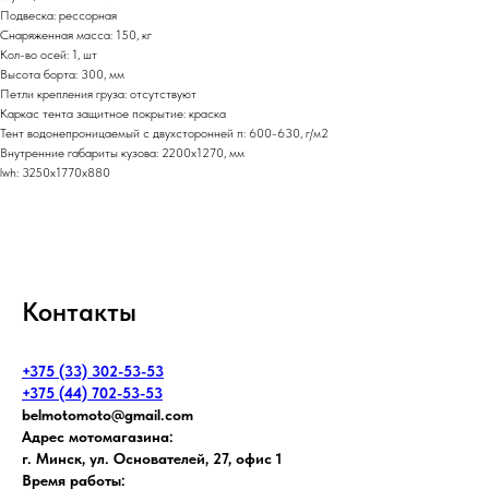
Подвеска: рессорная
Снаряженная масса: 150, кг
Кол-во осей: 1, шт
Высота борта: 300, мм
Петли крепления груза: отсутствуют
Каркас тента защитное покрытие: краска
Тент водонепроницаемый с двухсторонней п: 600-630, г/м2
Внутренние габариты кузова: 2200х1270, мм
lwh: 3250x1770x880
Контакты
+375 (33) 302-53-53
+375 (44) 702-53-53
belmotomoto@gmail.com
Адрес мотомагазина:
г. Минск, ул. Основателей, 27, офис 1
Время работы: